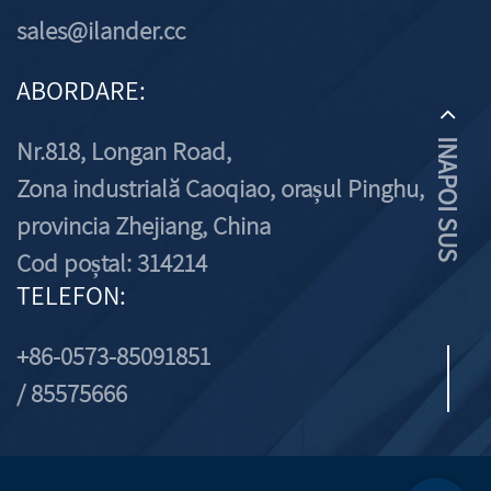
sales@ilander.cc
ABORDARE:
Nr.818, Longan Road,
INAPOI SUS
Zona industrială Caoqiao, orașul Pinghu,
provincia Zhejiang, China
Cod poștal: 314214
TELEFON:
+86-0573-85091851
/ 85575666