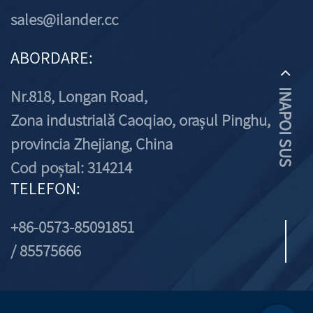
sales@ilander.cc
ABORDARE:
Nr.818, Longan Road,
INAPOI SUS
Zona industrială Caoqiao, orașul Pinghu,
provincia Zhejiang, China
Cod poștal: 314214
TELEFON:
+86-0573-85091851
/ 85575666